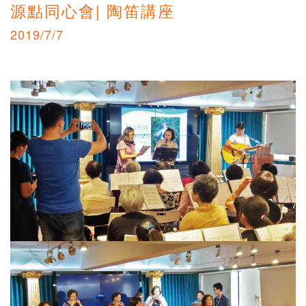
源點同心會| 陶笛講座
2019/7/7