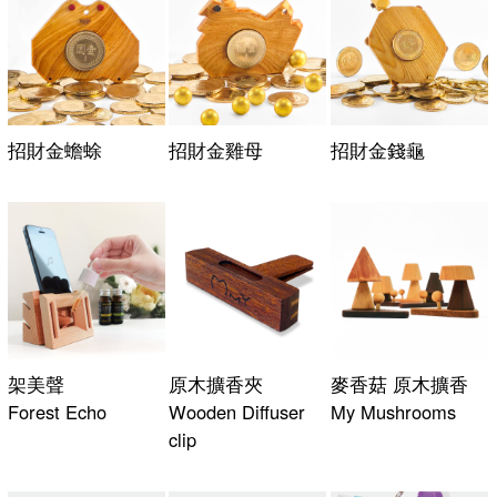
招財金蟾蜍
招財金雞母
招財金錢龜
架美聲
原木擴香夾
麥香菇 原木擴香
Forest Echo
Wooden Diffuser
My Mushrooms
clip