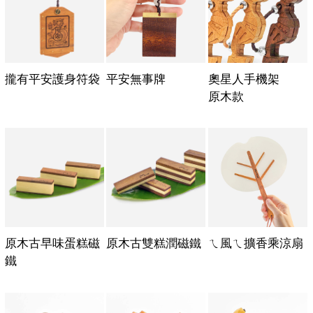
攏有平安護身符袋
平安無事牌
奧星人手機架
原木款
原木古早味蛋糕磁
原木古雙糕潤磁鐵
ㄟ風ㄟ擴香乘涼扇
鐵