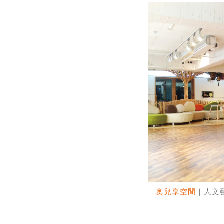
奧兒享空間
｜人文