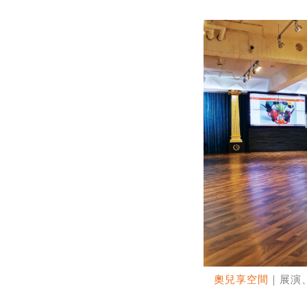
奧兒享空間
｜展演