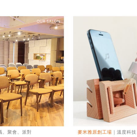
議、聚會、派對
麥米雅原創工場
｜溫度科技