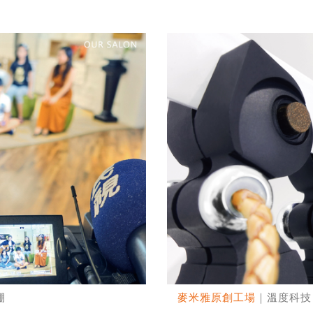
棚
麥米雅原創工場
｜溫度科技