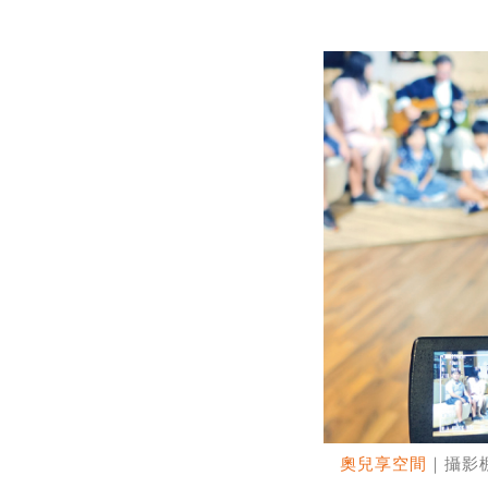
奧兒享空間
｜攝影