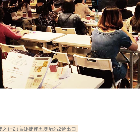
之1~2 (高雄捷運五塊厝站2號出口)