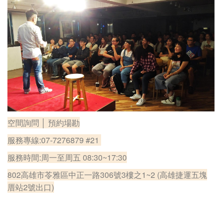
空間詢問 │ 預約場勘
服務專線:07-7276879 #21
服務時間:周一至周五 08:30~17:30
802高雄市苓雅區中正一路306號3樓之1~2 (高雄捷運五塊
厝站2號出口)